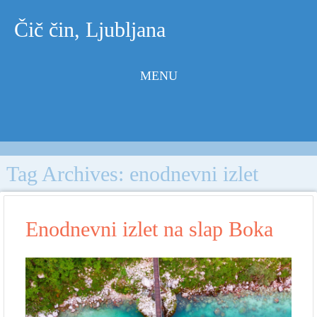
Čič čin, Ljubljana
MENU
Skip to
content
Tag Archives:
enodnevni izlet
Enodnevni izlet na slap Boka